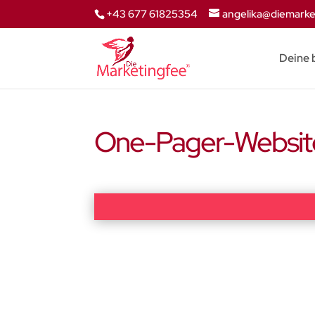
+43 677 61825354
angelika@diemarke
Deine 
One-Pager-Websit