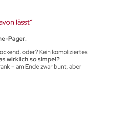
avon lässt“
ne-Pager
.
rlockend, oder? Kein kompliziertes
s wirklich so simpel?
rank – am Ende zwar bunt, aber