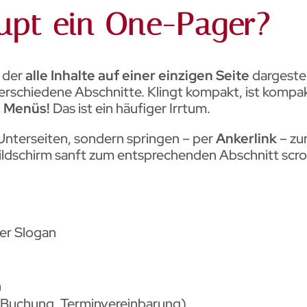
upt ein One-Pager?
i der
alle Inhalte auf einer einzigen Seite
dargestel
 verschiedene Abschnitte. Klingt kompakt, ist kompa
l Menüs!
Das ist ein häufiger Irrtum.
Unterseiten, sondern springen – per
Ankerlink
– zur
Bildschirm sanft zum entsprechenden Abschnitt scroll
der Slogan
n
, Buchung, Terminvereinbarung)