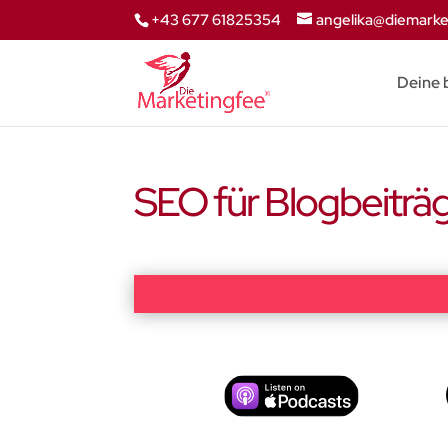
+43 677 61825354
angelika@diemarke
Deine 
SEO für Blogbeiträ